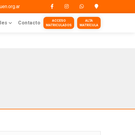
en.org.ar
ACCESO
ALTA
ales
Contacto
MATRICULADOS
MATRÍCULA