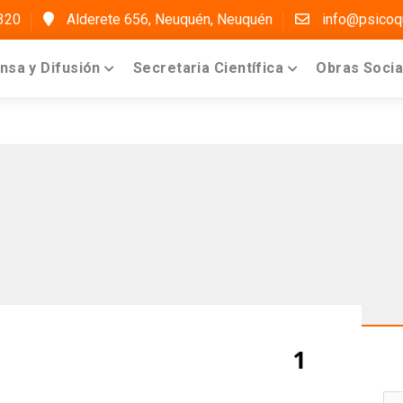
320
Alderete 656, Neuquén, Neuquén
info@psicoqu
nsa y Difusión
Secretaria Científica
Obras Soci