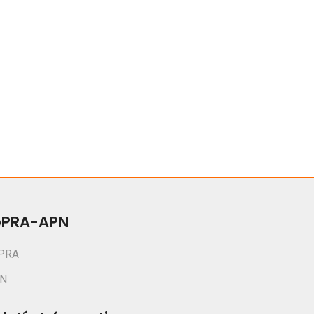
ePRA-APN
PRA
N