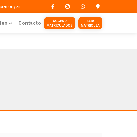
en.org.ar
ACCESO
ALTA
ales
Contacto
MATRICULADOS
MATRÍCULA