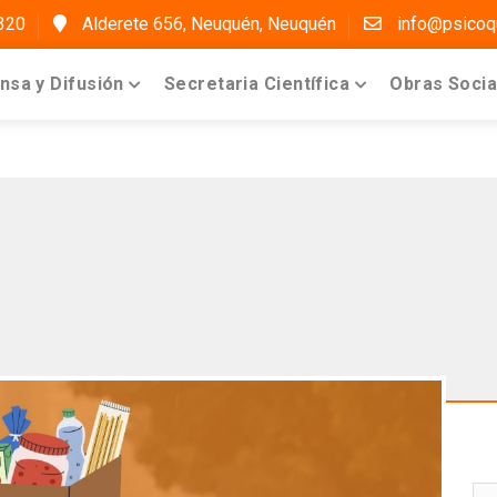
320
Alderete 656, Neuquén, Neuquén
info@psicoqu
nsa y Difusión
Secretaria Científica
Obras Soci